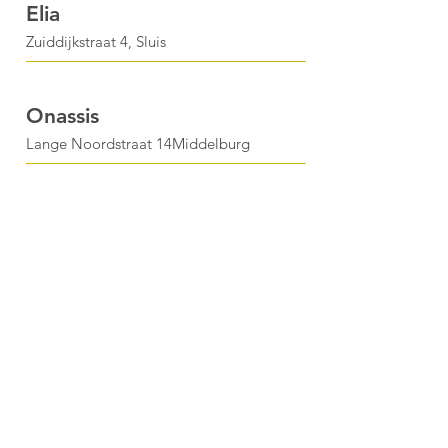
Elia
Zuiddijkstraat 4, Sluis
Onassis
Lange Noordstraat 14Middelburg
Hoeve 't Lammeke
J. de Waalstraat 41 Lamswaarde
Voorwaarden S&C Dinerbon
Is alleen te besteden bij de deelnemende
horecabedrijven
Is slechts éénmalig te gebruiken
Is niet inwisselbaar voor geld of een tegoed(bon)
deze aktie loopt tot nader bericht
de directie van S&C beslist over de toekenning
inerbon
van de d