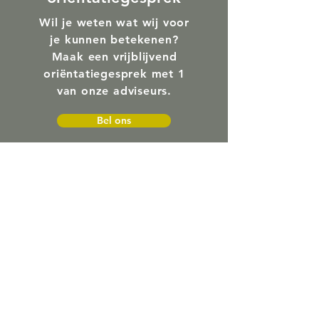
Wil je weten wat wij voor
je kunnen betekenen?
Maak een vrijblijvend
oriëntatiegesprek met 1
van onze adviseurs.
Bel ons
Afspraak maken
Contact
We zien je graag bij ons op kantoor:
Nassaustraat 63
4571 BK Axel
0115 56 30 72