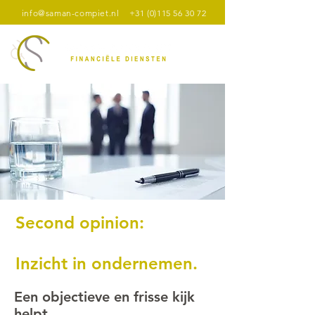
info@saman-compiet.nl
+31 (0)115 56 30 72
Second opinion:
Inzicht in ondernemen.
Een objectieve en frisse kijk
helpt.