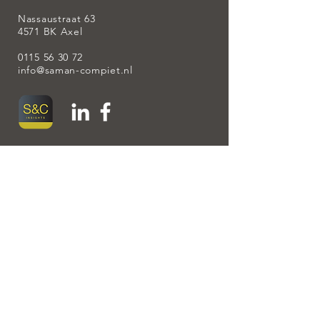
Nassaustraat 63
4571 BK Axel
0115 56 30 72
info@saman-compiet.nl
Ingeschreven bij:
AFM register (Autoriteiten Financiële
Markten) nummer:
12042776
SEH: binnen Saman & Compiet Financiële
Diensten zijn er Erkend
Hypotheekadviseurs aanwezig.
KiFiD nummer:
300.015860
KVK nr.
61021474