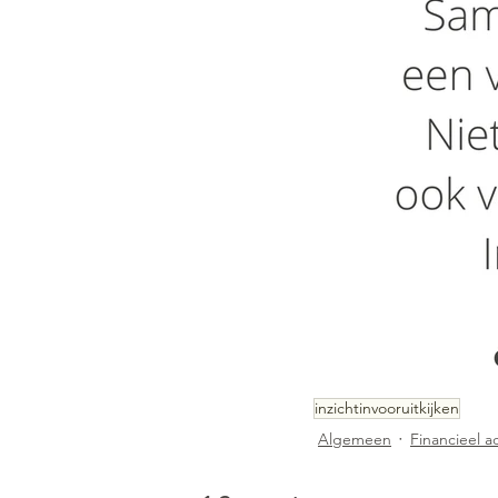
inzichtinvooruitkijken
Algemeen
Financieel a