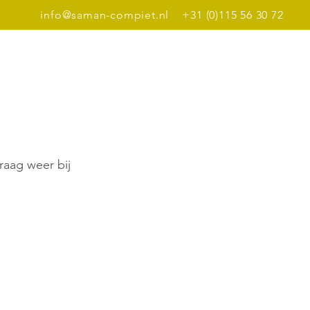
info@saman-compiet.nl
+31 (0)115 56 30 72
Dinerbon
Meer
raag weer bij 