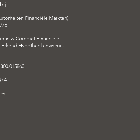
bij:
utoriteiten Financiële Markten)
776
aman & Compiet Financiële
er Erkend Hypotheekadviseurs
 300.015860
474
ies