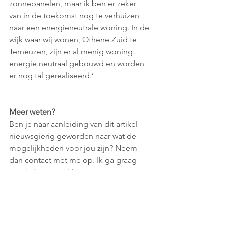
zonnepanelen, maar ik ben er zeker 
van in de toekomst nog te verhuizen 
naar een energieneutrale woning. In de 
wijk waar wij wonen, Othene Zuid te 
Terneuzen, zijn er al menig woning 
energie neutraal gebouwd en worden 
er nog tal gerealiseerd.’
Meer weten?
Ben je naar aanleiding van dit artikel 
nieuwsgierig geworden naar wat de 
mogelijkheden voor jou zijn? Neem 
dan contact met me op. Ik ga graag 
met je in gesprek!
Cindy Allonsius
cindy@saman-compiet.nl
0115-  563072
Saman & Compiet. Inzicht…….. in 