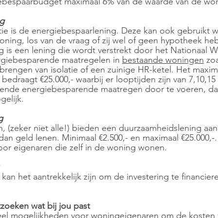
iebespaarbudget maximaal 6% van de waarde van de won
ng
ie is de energiebespaarlening. Deze kan ook gebruikt 
ning, los van de vraag of zij wel of geen hypotheek he
 is een lening die wordt verstrekt door het Nationaal 
rgiebesparende maatregelen in 
bestaande woningen
 zoa
brengen van isolatie of een zuinige HR-ketel. Het maxim
draagt €25.000,- waarbij er looptijden zijn van 7,10,15 
jpende energiebesparende maatregen door te voeren, dan
gelijk.
g
 (zeker niet alle!) bieden een duurzaamheidslening aan
 dan geld lenen. Minimaal €2.500,- en maximaal €25.000,-.
oor eigenaren die zelf in de woning wonen.
 kan het aantrekkelijk zijn om de investering te financier
zoeken wat bij jou past
r veel mogelijkheden voor woningeigenaren om de kosten 