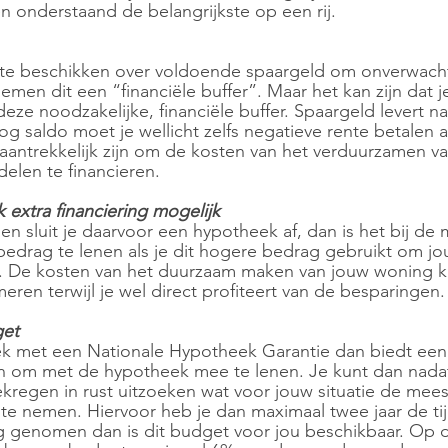
en onderstaand de belangrijkste op een rij.
m te beschikken over voldoende spaargeld om onverwacht
men dit een “financiële buffer”. Maar het kan zijn dat je
eze noodzakelijke, financiële buffer. Spaargeld levert n
og saldo moet je wellicht zelfs negatieve rente betalen 
t aantrekkelijk zijn om de kosten van het verduurzamen 
delen te financieren.
 extra financiering mogelijk
n sluit je daarvoor een hypotheek af, dan is het bij de
bedrag te lenen als je dit hogere bedrag gebruikt om j
 De kosten van het duurzaam maken van jouw woning ka
meren terwijl je wel direct profiteert van de besparingen.
get
ek met een Nationale Hypotheek Garantie dan biedt een
n om met de hypotheek mee te lenen. Je kunt dan nadat
regen in rust uitzoeken wat voor jouw situatie de meest
te nemen. Hiervoor heb je dan maximaal twee jaar de tij
ng genomen dan is dit budget voor jou beschikbaar. Op 