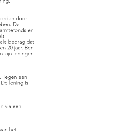
ing.
worden door 
bben. De 
Warmtefonds en 
ls 
ale bedrag dat 
en 20 jaar. Ben 
 zijn leningen 
. Tegen een 
 De lening is 
en via een 
van het 