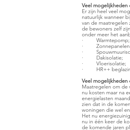
Veel mogelijkheden 
Er zijn heel veel mo
natuurlijk wanneer 
van de maatregelen 
de bewoners zelf zi
onder meer het aan
·         Warmtepomp;
·         Zonnepanelen
·         Spouwmuuriso
·         Dakisolatie;
·         Vloerisolatie;
·         HR++ beglazi
Veel mogelijkheden 
Maatregelen om de wo
nu kosten maar na e
energielasten maand 
zien dat in de komen
woningen die wel en 
Het nu energiezuinig
nu in één keer de ko
de komende jaren pla