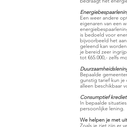
bedraagt het energ
Energiebespaarleni
Een weer andere opt
eigenaren van een wo
energiebespaarlening
is bedoeld voor ene
bijvoorbeeld het aan
geleend kan worden be
je bereid zeer ingri
tot €65.000,- zelfs mo
Duurzaamheidslenin
Bepaalde gemeenten,
gunstig tarief kun je
alleen beschikbaar v
Consumptief krediet
In bepaalde situaties
persoonlijke lening.
We helpen je met uit
Zoals je ziet zijn e