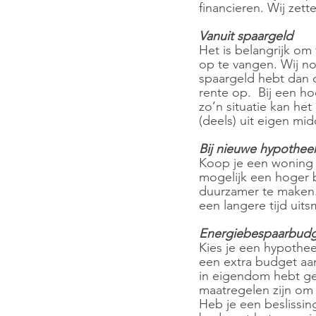
financieren. Wij zett
Vanuit spaargeld
Het is belangrijk o
op te vangen. Wij noe
spaargeld hebt dan d
rente op.  Bij een ho
zo’n situatie kan he
(deels) uit eigen mid
Bij nieuwe hypotheek
Koop je een woning e
mogelijk een hoger 
duurzamer te maken.
een langere tijd uits
Energiebespaarbud
Kies je een hypothe
een extra budget aa
in eigendom hebt gek
maatregelen zijn om 
Heb je een beslissi