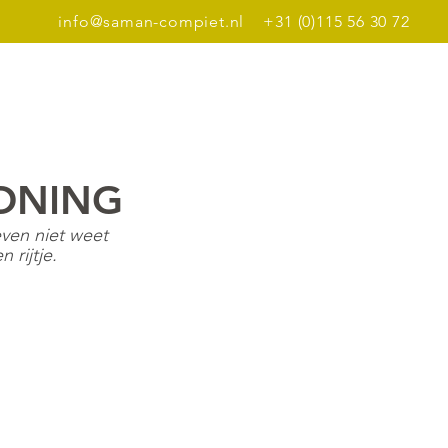
info@saman-compiet.nl
+31 (0)115 56 30 72
Dinerbon
Meer
ONING
ven niet weet 
 rijtje.