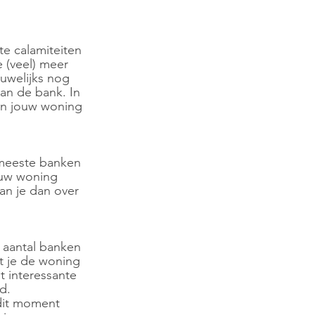
e calamiteiten 
 (veel) meer 
auwelijks nog 
aan de bank. In 
van jouw woning 
 meeste banken 
ouw woning 
n je dan over 
 aantal banken 
 je de woning 
 interessante 
d. 
dit moment 