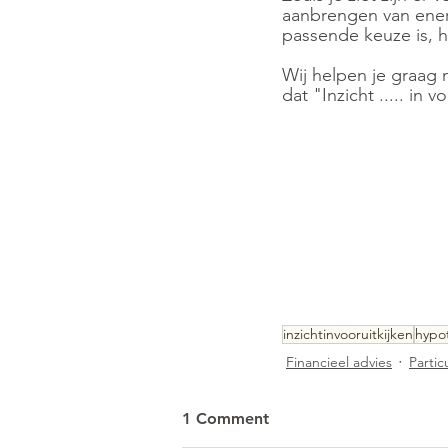
aanbrengen van ener
passende keuze is, ha
Wij helpen je graag
dat "Inzicht ..... in v
inzichtinvooruitkijken
hypo
Financieel advies
Partic
1 Comment