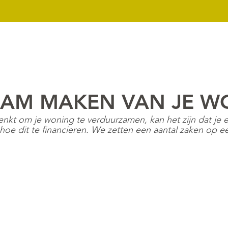
k
Nieuws
Over ons
Contact
Downloads
Mijn dossier
AM MAKEN VAN JE W
nkt om je woning te verduurzamen, kan het zijn dat je e
oe dit te financieren. We zetten een aantal zaken op een