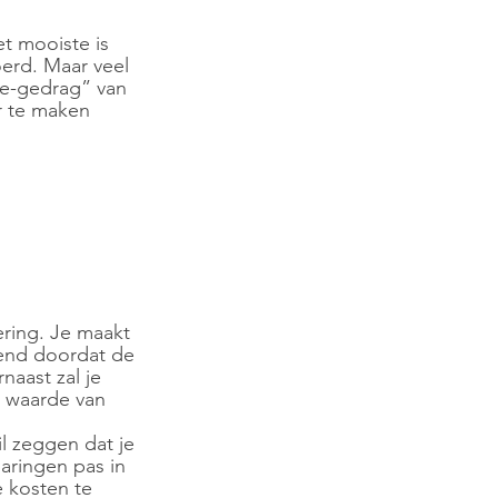
t mooiste is 
erd. Maar veel 
ie-gedrag” van 
r te maken 
ering. Je maakt 
end doordat de 
aast zal je 
e waarde van 
l zeggen dat je 
aringen pas in 
 kosten te 