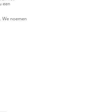
u een 
st. We noemen 