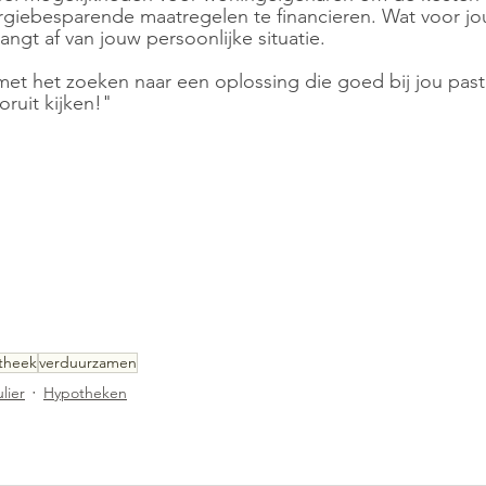
giebesparende maatregelen te financieren. Wat voor jo
ngt af van jouw persoonlijke situatie. 
 met het zoeken naar een oplossing die goed bij jou pa
ooruit kijken!" 
theek
verduurzamen
ulier
Hypotheken