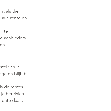
ht als die 
euwe rente en 
m te 
re aanbieders 
en.
tel van je 
 en blijft bij 
ls de rentes 
je het risico 
rente daalt.