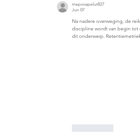
mepovapelut827
Jun 07
Na nadere overweging, de reik
discipline wordt van begin to
dit onderwerp. Retentiemetriek
Like
Reply