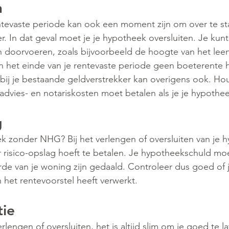
n
ntevaste periode kan ook een moment zijn om over te st
. In dat geval moet je je hypotheek oversluiten. Je kunt 
 doorvoeren, zoals bijvoorbeeld de hoogte van het lee
an het einde van je rentevaste periode geen boeterente h
 bij je bestaande geldverstrekker kan overigens ook. Ho
advies- en notariskosten moet betalen als je je hypothee
g
k zonder NHG? Bij het verlengen of oversluiten van je 
er risico-opslag hoeft te betalen. Je hypotheekschuld mo
de van je woning zijn gedaald. Controleer dus goed of 
n het rentevoorstel heeft verwerkt.
tie
erlengen of oversluiten, het is altijd slim om je goed te la