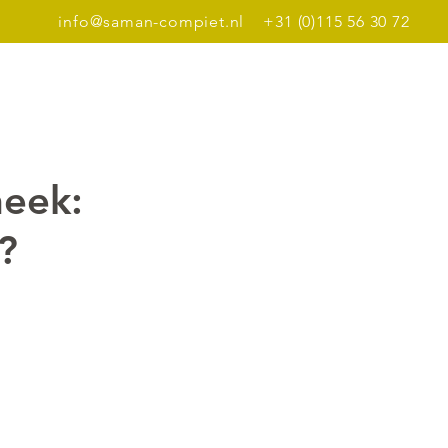
info@saman-compiet.nl
+31 (0)115 56 30 72
Dinerbon
Meer
heek:
?