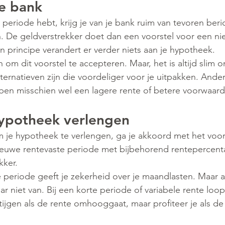
je bank
 periode hebt, krijg je van je bank ruim van tevoren beric
. De geldverstrekker doet dan een voorstel voor een ni
In principe verandert er verder niets aan je hypotheek.
 om dit voorstel te accepteren. Maar, het is altijd slim o
ternatieven zijn die voordeliger voor je uitpakken. Ande
en misschien wel een lagere rente of betere voorwaard
ypotheek verlengen
om je hypotheek te verlengen, ga je akkoord met het voors
ieuwe rentevaste periode met bijbehorend rentepercentage
kker.
 periode geeft je zekerheid over je maandlasten. Maar a
ar niet van. Bij een korte periode of variabele rente loop 
tijgen als de rente omhooggaat, maar profiteer je als de 