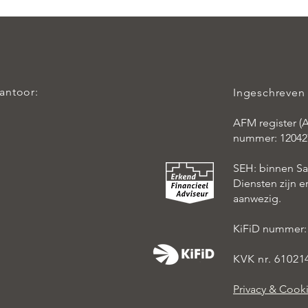
kantoor:
Ingeschreven 
AFM register (A
nummer: 12042
SEH: binnen S
Diensten zijn 
aanwezig.
KiFiD nummer:
KVK nr. 61021
Privacy & Cook