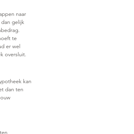
appen naar 
dan gelijk 
nbedrag. 
oeft te 
ud er wel 
k oversluit.
hypotheek kan 
et dan ten 
jouw 
ten 