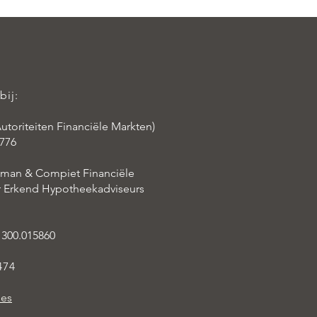
bij:
utoriteiten Financiële Markten)
776
aman & Compiet Financiële
er Erkend Hypotheekadviseurs
 300.015860
474
ies