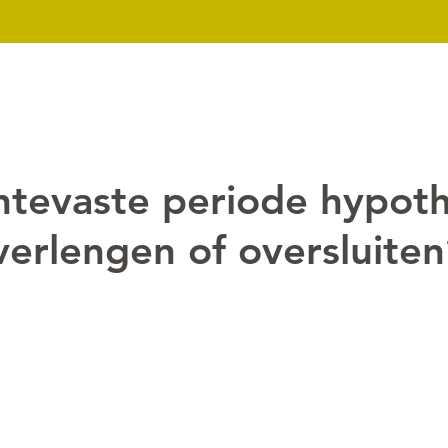
k
Nieuws
Over ons
Contact
Downloads
Mijn dossier
ntevaste periode hypot
verlengen of oversluiten