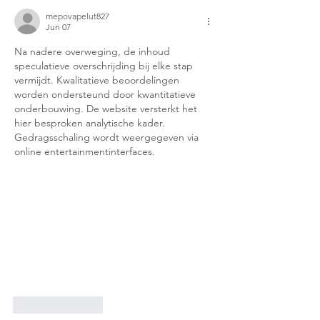
mepovapelut827
Jun 07
Na nadere overweging, de inhoud 
speculatieve overschrijding bij elke stap 
vermijdt. Kwalitatieve beoordelingen 
worden ondersteund door kwantitatieve 
onderbouwing. De website versterkt het 
hier besproken analytische kader. 
Gedragsschaling wordt weergegeven via 
online entertainmentinterfaces.
Like
Reply