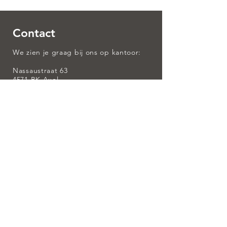
Contact
We zien je graag bij ons op kantoor:
Nassaustraat 63
4571 BK Axel
0115 56 30 72
info@saman-compiet.nl
Ingeschreven bij:
AFM register (Autoriteiten Financiële
Markten) nummer:
12042776
SEH: binnen Saman & Compiet Financiële