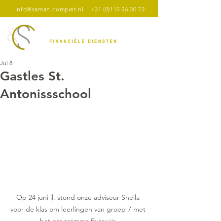
info@saman-compiet.nl
+31 (0)115 56 30 72
Jul 8
Gastles St.
Antonissschool
Op 24 juni jl. stond onze adviseur Sheila 
voor de klas om leerlingen van groep 7 met 
het programma Eurowijs.