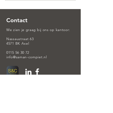
Contact
We zien je graag bij ons op kantoor:
Nassaustraat 63
4571 BK Axel
0115 56 30 72
info@saman-compiet.nl
Ingeschreven bij:
AFM register (Autoriteiten Financiële
Markten) nummer:
12042776