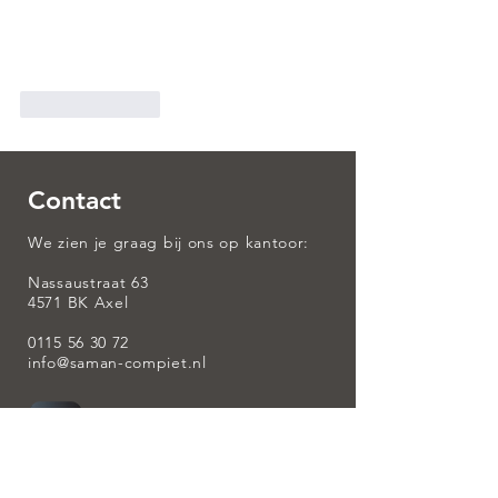
Like
Reply
Contact
We zien je graag bij ons op kantoor:
Nassaustraat 63
4571 BK Axel
0115 56 30 72
info@saman-compiet.nl