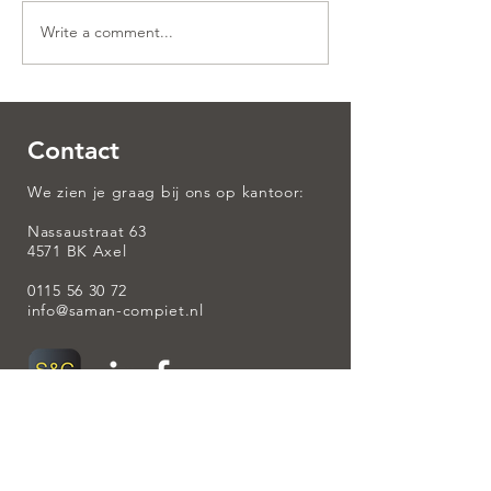
Write a comment...
Contact
We zien je graag bij ons op kantoor:
Nassaustraat 63
4571 BK Axel
0115 56 30 72
info@saman-compiet.nl
Ingeschreven bij: