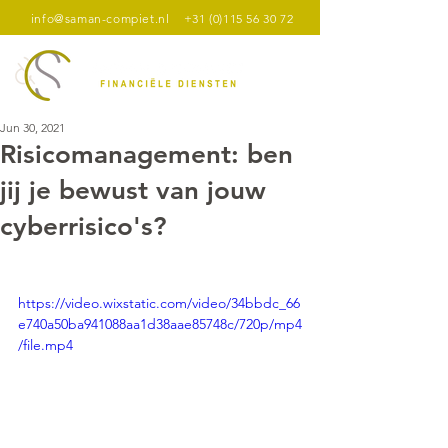
info@saman-compiet.nl
+31 (0)115 56 30 72
Jun 30, 2021
Risicomanagement: ben
jij je bewust van jouw
cyberrisico's?
https://video.wixstatic.com/video/34bbdc_66
e740a50ba941088aa1d38aae85748c/720p/mp4
/file.mp4