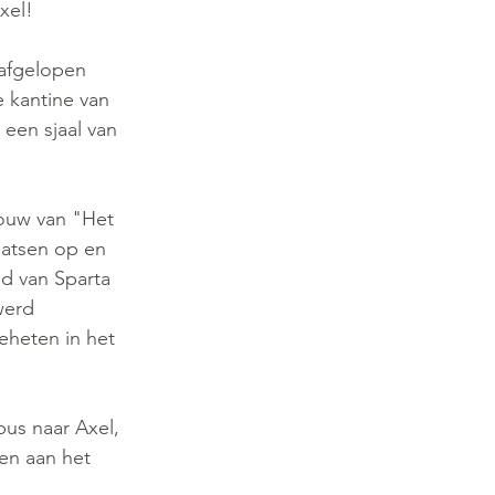
el!  
afgelopen 
e kantine van 
een sjaal van 
ouw van "Het 
aatsen op en 
d van Sparta 
werd 
heten in het 
us naar Axel, 
en aan het 