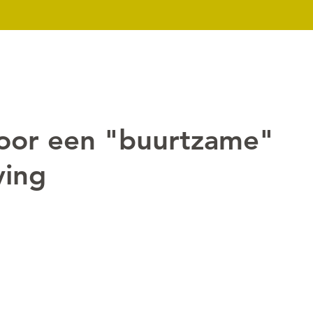
k
Nieuws
Over ons
Contact
Downloads
Mijn dossier
oor een "buurtzame"
ving