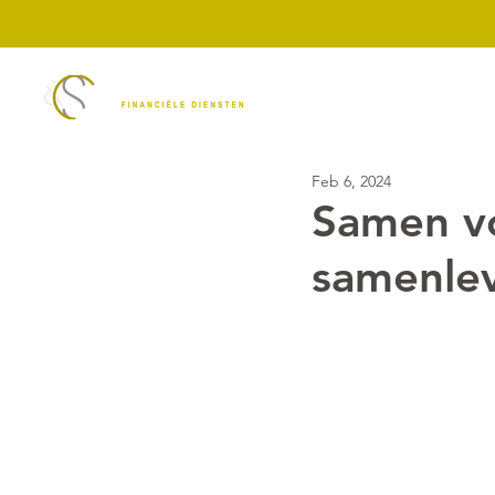
Diensten
ASN Ban
Feb 6, 2024
Samen v
samenle