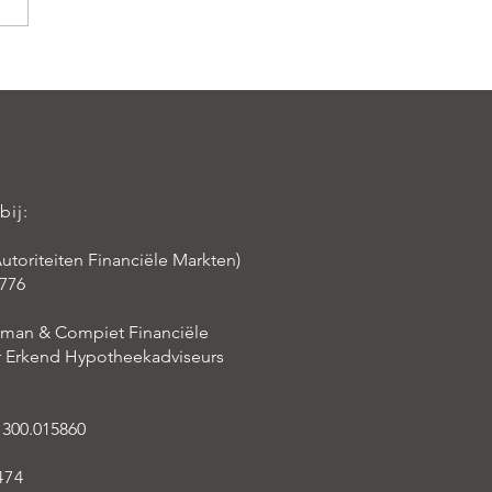
bij:
utoriteiten Financiële Markten)
776
aman & Compiet Financiële
er Erkend Hypotheekadviseurs
 300.015860
474