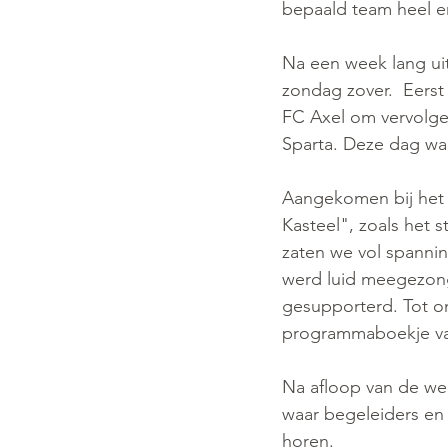
bepaald team heel e
Na een week lang ui
zondag zover.  Eerst 
FC Axel om vervolgen
Sparta. Deze dag war
Aangekomen bij het 
Kasteel", zoals het 
zaten we vol spannin
werd luid meegezong
gesupporterd. Tot o
programmaboekje va
Na afloop van de wed
waar begeleiders en 
horen. 