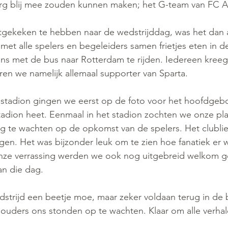
rg blij mee zouden kunnen maken; het G-team van FC Ax
tgekeken te hebben naar de wedstrijddag, was het dan 
met alle spelers en begeleiders samen frietjes eten in d
s met de bus naar Rotterdam te rijden. Iedereen kreeg 
en we namelijk allemaal supporter van Sparta. 
stadion gingen we eerst op de foto voor het hoofdgeb
stadion heet. Eenmaal in het stadion zochten we onze pl
g te wachten op de opkomst van de spelers. Het clublie
en. Het was bijzonder leuk om te zien hoe fanatiek er 
nze verrassing werden we ook nog uitgebreid welkom ge
n die dag. 
strijd een beetje moe, maar zeker voldaan terug in de b
ouders ons stonden op te wachten. Klaar om alle verhal