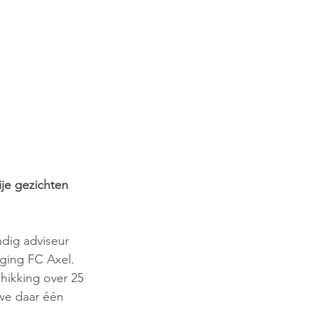
ije gezichten 
dig adviseur 
ging FC Axel. 
ikking over 25 
 we daar één 