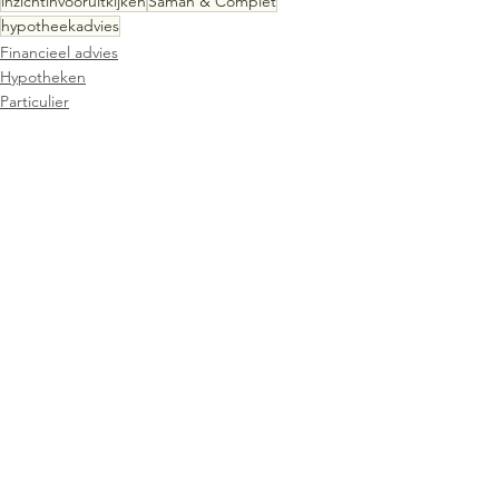
inzichtinvooruitkijken
Saman & Compiet
hypotheekadvies
Financieel advies
Hypotheken
Particulier
Comments
Write a comment...
Contact
We zien je graag bij ons op kantoor:
Nassaustraat 63
4571 BK Axel