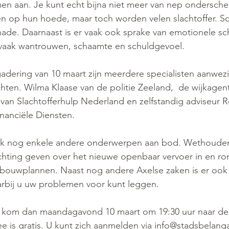
en aan. Je kunt echt bijna niet meer van nep ondersche
n op hun hoede, maar toch worden velen slachtoffer. S
ade. Daarnaast is er vaak ook sprake van emotionele sc
n vaak wantrouwen, schaamte en schuldgevoel. 
adering van 10 maart zijn meerdere specialisten aanwez
chten. Wilma Klaase van de politie Zeeland,  de wijkagent
van Slachtofferhulp Nederland en zelfstandig adviseur 
anciële Diensten.
k nog enkele andere onderwerpen aan bod. Wethouder
chting geven over het nieuwe openbaar vervoer in en ro
bouwplannen. Naast nog andere Axelse zaken is er ook
arbij u uw problemen voor kunt leggen.
ert kom dan maandagavond 10 maart om 19:30 uur naar de
ee is gratis. U kunt zich aanmelden via 
info@stadsbelanga