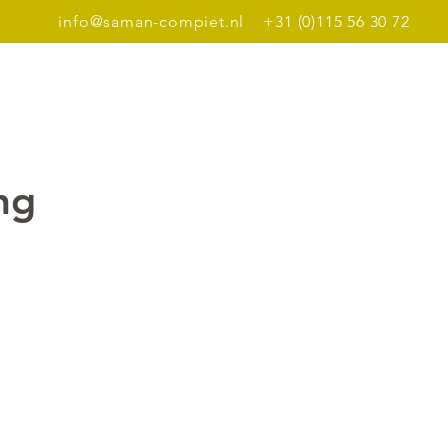
info@saman-compiet.nl
+31 (0)115 56 30 72
Dinerbon
Meer
ng