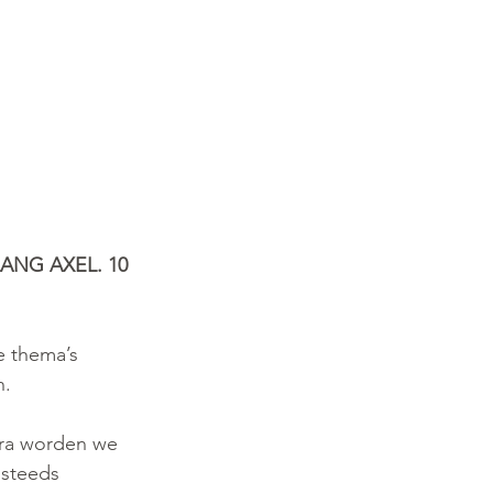
NG AXEL. 10 
e thema’s 
n.
era worden we 
steeds 