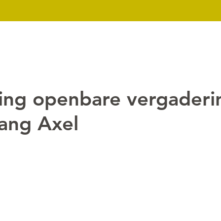
k
Nieuws
Over ons
Contact
Downloads
Mijn dossier
ing openbare vergaderi
ang Axel