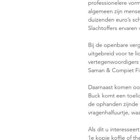
professionelere vorm
algemeen zijn mense
duizenden euro’s sch
Slachtoffers ervare
Bij de openbare verg
uitgebreid voor te li
vertegenwoordigers 
Saman & Compiet Fin
Daarnaast komen oo
Buck komt een toeli
de ophanden zijnde 
vragenhalfuurtje, wa
Als dit u interesse
1e kopje koffie of th