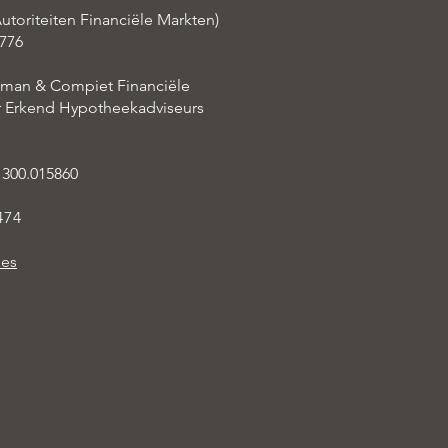
utoriteiten Financiële Markten)
776
aman & Compiet Financiële
er Erkend Hypotheekadviseurs
 300.015860
474
ies