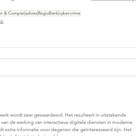
n & Compiet
advies
RegioBank
cybercrime
jk
werk wordt zeer gewaardeerd. Het resulteert in uitstekende 
 van de werking van interactieve digitale diensten in moderne 
t extra informatie voor degenen die geïnteresseerd zijn. Het 