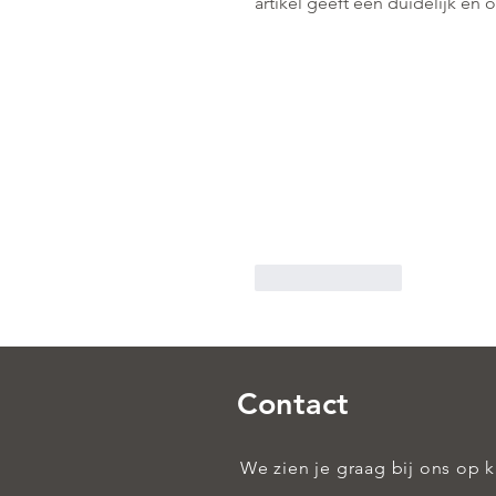
artikel geeft een duidelijk en 
Like
Reply
Contact
We zien je graag bij ons op 