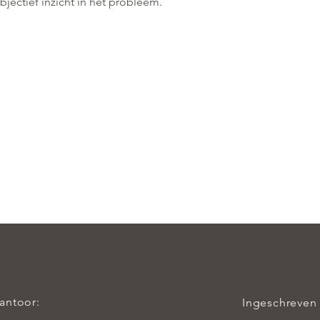
objectief inzicht in het probleem.
kantoor:
Ingeschreven 