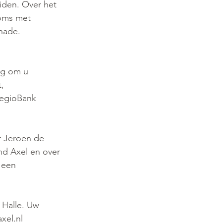
iden. Over het 
oms met 
hade. 
ig om u 
, 
RegioBank 
 Jeroen de 
nd Axel en over 
 een 
 Halle. Uw 
xel.nl