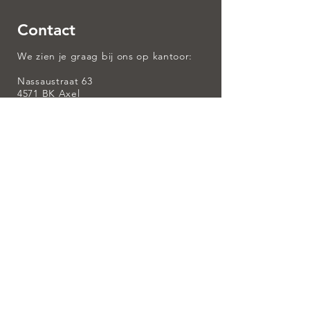
Contact
We zien je graag bij ons op kantoor:
Nassaustraat 63
4571 BK Axel
0115 56 30 72
info@saman-compiet.nl
Ingeschreven bij:
AFM register (Autoriteiten Financiële
Markten) nummer:
12042776
SEH: binnen Saman & Compiet Financiële
Diensten zijn er Erkend