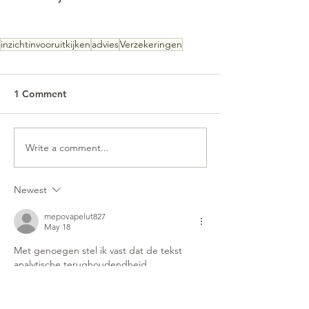
inzichtinvooruitkijken
advies
Verzekeringen
1 Comment
Write a comment...
Newest
mepovapelut827
May 18
Met genoegen stel ik vast dat de tekst 
analytische terughoudendheid 
demonstreert. De bewijsstandaard die hier 
wordt gehanteerd is consequent hoog. De 
website versterkt het hier besproken 