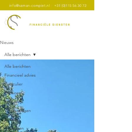
info@saman-compiet.nl
+31 (0)115 56 30 72
Nieuws
Alle berichten
Alle berichten
Financieel advies
Particulier
Pensioen
Verhuizen
Verzekeringen
Zakelijk
Algemeen