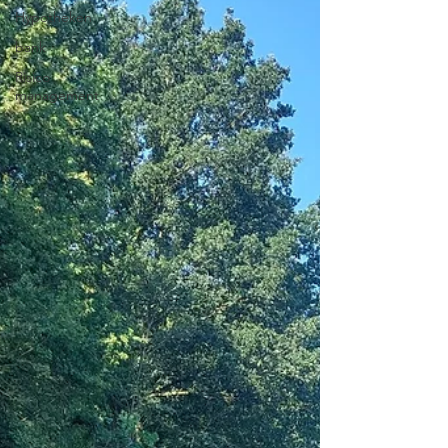
Hypotheken
bank
Risico
management