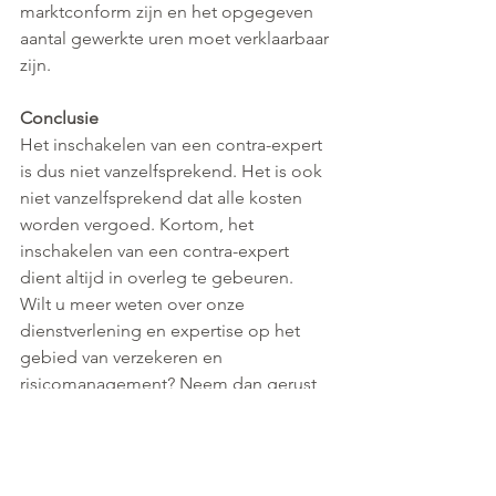
marktconform zijn en het opgegeven 
aantal gewerkte uren moet verklaarbaar 
zijn.
Conclusie
Het inschakelen van een contra-expert 
is dus niet vanzelfsprekend. Het is ook 
niet vanzelfsprekend dat alle kosten 
worden vergoed. Kortom, het 
inschakelen van een contra-expert 
dient altijd in overleg te gebeuren.  
Wilt u meer weten over onze 
dienstverlening en expertise op het 
gebied van verzekeren en 
risicomanagement? Neem dan gerust 
vrijblijvend contact met ons op. We 
helpen u graag en bieden u 
"Inzicht…. 
in vooruit kijken!"