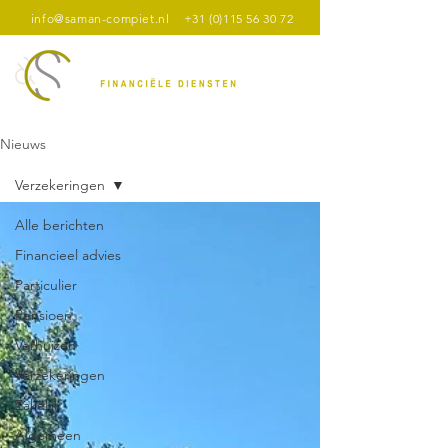
info@saman-compiet.nl
+31 (0)115 56 30 72
Nieuws
Verzekeringen
Alle berichten
Financieel advies
Particulier
Pensioen
Verhuizen
Verzekeringen
Zakelijk
Algemeen