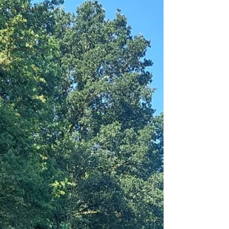
Hypotheken
bank
Risico
management