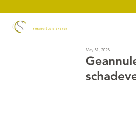
Diensten
ASN Ban
May 31, 2023
Geannule
schadev