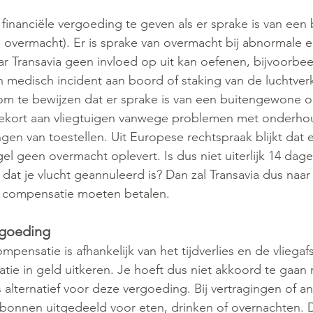
 financiële vergoeding te geven als er sprake is van ee
 overmacht). Er is sprake van overmacht bij abnormale 
 Transavia geen invloed op uit kan oefenen, bijvoorbee
en medisch incident aan boord of staking van de luchtverk
 om te bewijzen dat er sprake is van een buitengewone 
 tekort aan vliegtuigen vanwege problemen met onderhou
ngen van toestellen. Uit Europese rechtspraak blijkt dat 
l geen overmacht oplevert. Is dus niet uiterlijk 14 dag
at je vlucht geannuleerd is? Dan zal Transavia dus naar 
de compensatie moeten betalen.
rgoeding
ensatie is afhankelijk van het tijdverlies en de vliegafs
ie in geld uitkeren. Je hoeft dus niet akkoord te gaan
alternatief voor deze vergoeding. Bij vertragingen of a
onnen uitgedeeld voor eten, drinken of overnachten. D