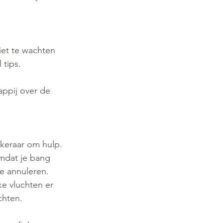
iet te wachten 
 tips.
ppij over de 
ekeraar om hulp.
omdat je bang 
te annuleren. 
e vluchten er 
chten.