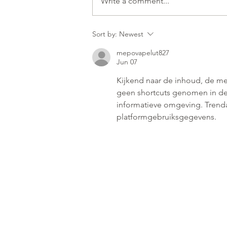
Write a comment...
Sort by:
Newest
mepovapelut827
Jun 07
Kijkend naar de inhoud, de me
geen shortcuts genomen in de 
informatieve omgeving. Trendan
platformgebruiksgegevens.