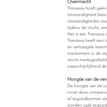
Overmacht
Transavia hoeft géén
omstandigheid (lees:
omstandigheden waar
tijdens de vlucht, e
Het is aan Transavia
Transavia heeft een
en vertraagde leveri
mankement in de rege
vlucht medegedeeld d
waarschijnlijkheid 
Hoogte van de ve
De hoogte van de comp
moet deze compensat
of tegoedbonnen als 
worden vaak tegoedb