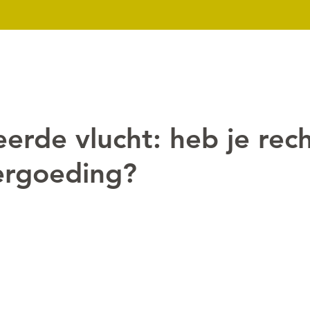
k
Nieuws
Over ons
Contact
Downloads
Mijn dossier
erde vlucht: heb je rec
ergoeding?