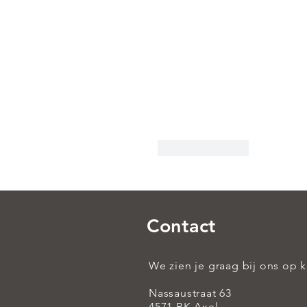
Like
Reply
Contact
We zien je graag bij ons op 
Nassaustraat 63
4571 BK Axel