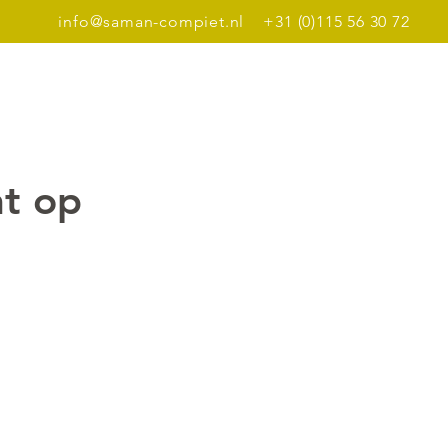
info@saman-compiet.nl
+31 (0)115 56 30 72
Dinerbon
Meer
ht op