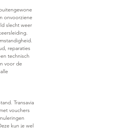
n buitengewone 
en onvoorziene 
ld slecht weer 
eersleiding. 
omstandigheid.
d, reparaties 
een technisch 
en voor de 
alle 
tand. Transavia 
 met vouchers 
nnuleringen 
eze kun je wel 