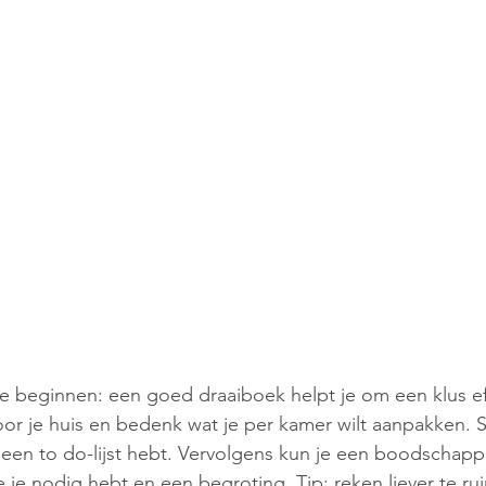
e beginnen: een goed draaiboek helpt je om een klus eff
or je huis en bedenk wat je per kamer wilt aanpakken. Sch
een to do-lijst hebt. Vervolgens kun je een boodschappe
e je nodig hebt en een begroting. Tip: reken liever te ru