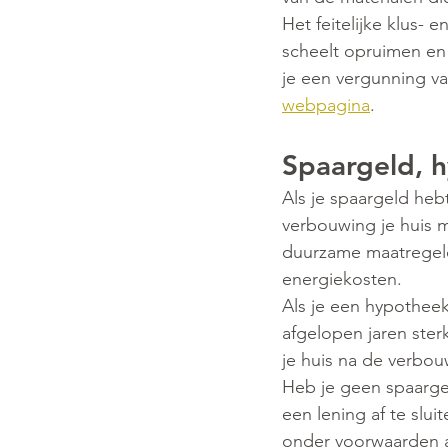
Het feitelijke klus-
scheelt opruimen en
je een vergunning va
webpagina
.
Spaargeld, h
Als je spaargeld heb
verbouwing je huis m
duurzame maatregele
energiekosten.
Als je een hypotheek
afgelopen jaren ster
je huis na de verbo
Heb je geen spaarge
een lening af te slui
onder voorwaarden a