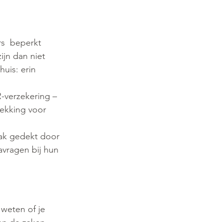
s  beperkt 
jn dan niet 
uis: erin 
verzekering – 
dekking voor 
aak gedekt door 
avragen bij hun 
weten of je 