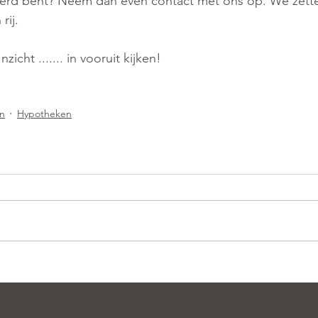
erd bent? Neem dan even contact met ons op. We zett
rij. 
icht ....... in vooruit kijken! 
en
Hypotheken