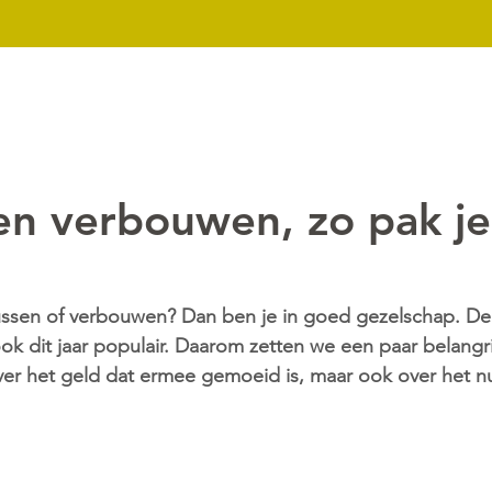
k
Nieuws
Over ons
Contact
Downloads
Mijn dossier
en verbouwen, zo pak je
ussen of verbouwen? Dan ben je in goed gezelschap. De 
ook dit jaar populair. Daarom zetten we een paar belangr
Over het geld dat ermee gemoeid is, maar ook over het n