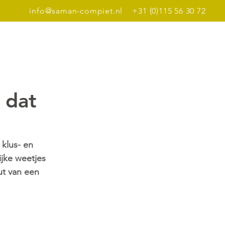
info@saman-compiet.nl
+31 (0)115 56 30 72
Dinerbon
Meer
 dat
klus- en 
ijke weetjes 
ut van een 