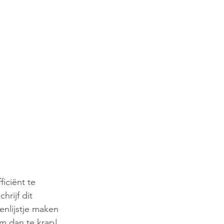
iciënt te 
rijf dit 
nlijstje maken 
im dan te krap!