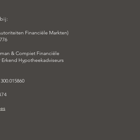
bij:
utoriteiten Financiële Markten)
776
aman & Compiet Financiële
er Erkend Hypotheekadviseurs
 300.015860
474
ies