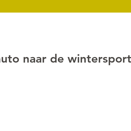
k
Nieuws
Over ons
Contact
Downloads
Mijn dossier
uto naar de winterspor