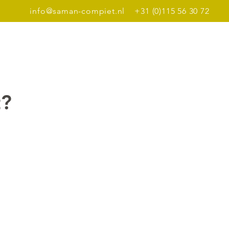
info@saman-compiet.nl
+31 (0)115 56 30 72
Dinerbon
Meer
t?