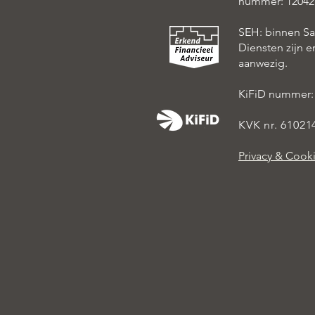
nummer: 12042
SEH: binnen S
Diensten zijn 
aanwezig.
KiFiD nummer:
KVK nr. 61021
Privacy & Cook