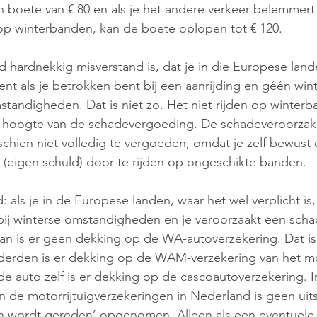
n boete van € 80 en als je het andere verkeer belemmert 
 op winterbanden, kan de boete oplopen tot € 120.
hardnekkig misverstand is, dat je in die Europese lan
ent als je betrokken bent bij een aanrijding en géén wi
mstandigheden. Dat is niet zo. Het niet rijden op winter
de hoogte van de schadevergoeding. De schadeveroorzake
chien niet volledig te vergoeden, omdat je zelf bewust 
 (eigen schuld) door te rijden op ongeschikte banden.
 als je in de Europese landen, waar het wel verplicht is
bij winterse omstandigheden en je veroorzaakt een scha
dan is er geen dekking op de WA-autoverzekering. Dat is 
derden is er dekking op de WAM-verzekering van het mot
e auto zelf is er dekking op de cascoautoverzekering. I
 de motorrijtuigverzekeringen in Nederland is geen uitslu
n wordt gereden’ opgenomen. Alleen als een eventuele 