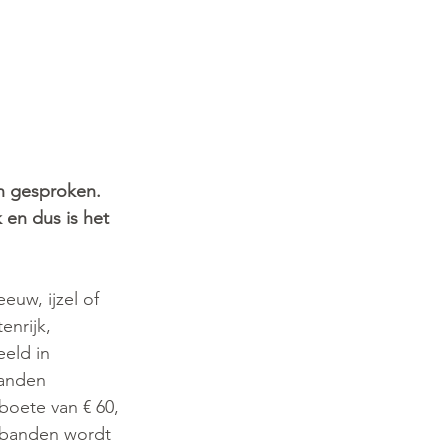
en gesproken. 
en dus is het 
euw, ijzel of 
nrijk, 
eeld in 
banden 
boete van € 60, 
erbanden wordt 