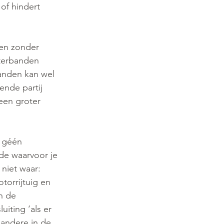
of hindert 
den zonder 
nterbanden 
banden kan wel 
nde partij 
een groter 
, géén 
de waarvoor je 
niet waar: 
orrijtuig en 
n de 
iting ‘als er 
andere in de 