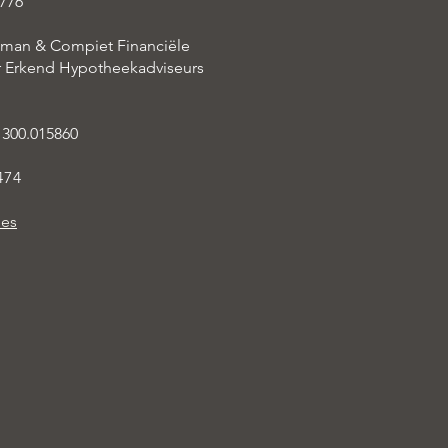
776
aman & Compiet Financiële
er Erkend Hypotheekadviseurs
 300.015860
474
ies