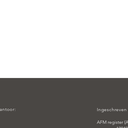
kantoor:
Ingeschreven 
AFM register (A