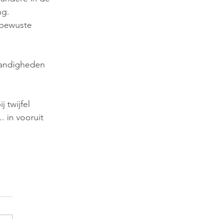
g. 
 bewuste 
tandigheden 
 twijfel 
 in vooruit 