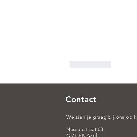
Like
Reply
Contact
We zien je graag bij ons op 
Nassaustraat 63
4571 BK Axel