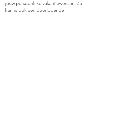
jouw persoonlijke vakantiewensen. Zo 
kun je ook een doorlopende 
annuleringsdekking verzekeren. 
We helpen je graag
Heb je vragen over een reisverzekering 
of andere verzekeringen? Neem dan 
contact met ons  op. We helpen je 
graag verder. We noemen dat Inzicht 
..... in vooruit kijken! 
inzichtinvooruitkijken
Saman & Compiet
advies
Verzekeringen
annulering
reisverzekering
Verzekeringen
Particulier
Comments